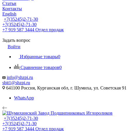
Статьи
Контакты
English
+7(35245)2-71-30
+7(35245)2-71-30
+7 919 587 3444
Отдел продаж
Задать вопрос
Войти
Избранные товары
0
Сравнение товаров
0
info@shzpi.ru
sbit1@shzpi.ru
641100 Россия, Курганская обл, г. Шумиха, ул. Советская 91
WhatsApp
+7(35245)2-71-30
+7(35245)2-71-30
+7 919 587 3444
Отдел продаж