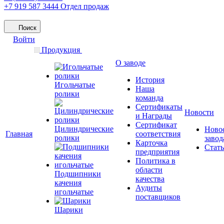
+7 919 587 3444
Отдел продаж
Поиск
Войти
Продукция
О заводе
История
Игольчатые
Наша
ролики
команда
Сертификаты
Новости
и Награды
Сертификат
Цилиндрические
Ново
Главная
соответствия
ролики
завод
Карточка
Стат
предприятия
Политика в
области
Подшипники
качества
качения
Аудиты
игольчатые
поставщиков
Шарики