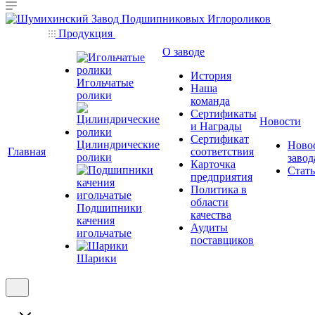
Продукция
О заводе
История
Игольчатые
Наша
ролики
команда
Сертификаты
Новости
и Награды
Сертификат
Цилиндрические
Ново
Главная
соответствия
ролики
завод
Карточка
Стат
предприятия
Политика в
области
Подшипники
качества
качения
Аудиты
игольчатые
поставщиков
Шарики