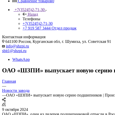
Сравнение товаров
0
+7(35245)2-71-30
Назад
Телефоны
+7(35245)2-71-30
+7 919 587 3444
Отдел продаж
Контактная информация
641100 Россия, Курганская обл, г. Шумиха, ул. Советская 91
info@shzpi.ru
sbit1@shzpi.ru
WhatsApp
ОАО «ШЗПИ» выпускает новую серию п
Главная
—
Новости завода
—
ОАО «ШЗПИ» выпускает новую серию подшипников | Произ
9 октября 2024
ОАО «ШЗПИ», один из лидеров подшипниковой отрасли в Росс