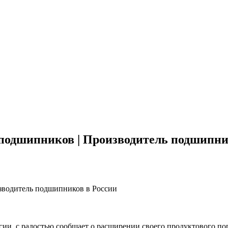
одшипников | Производитель подшипни
водитель подшипников в России
ии, с радостью сообщает о расширении своего продуктового п