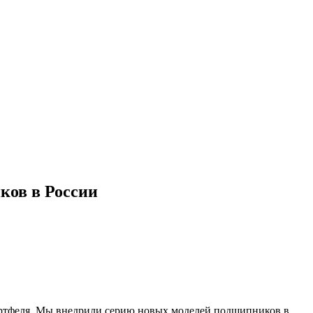
ков в России
ортфеля. Мы внедрили серию новых моделей подшипников в