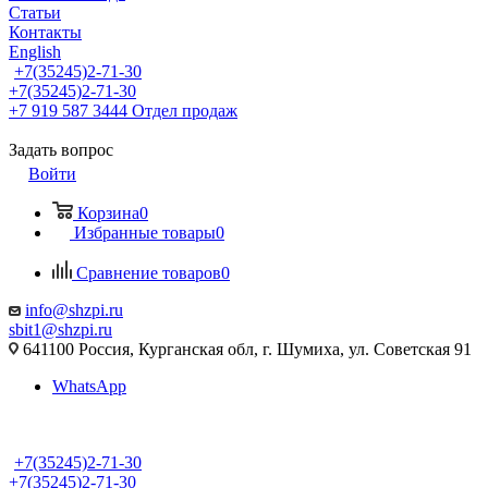
Статьи
Контакты
English
+7(35245)2-71-30
+7(35245)2-71-30
+7 919 587 3444
Отдел продаж
Задать вопрос
Войти
Корзина
0
Избранные товары
0
Сравнение товаров
0
info@shzpi.ru
sbit1@shzpi.ru
641100 Россия, Курганская обл, г. Шумиха, ул. Советская 91
WhatsApp
+7(35245)2-71-30
+7(35245)2-71-30