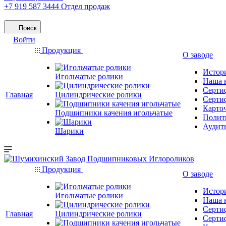
+7 919 587 3444
Отдел продаж
Поиск
Войти
Продукция
О заводе
Истор
Игольчатые ролики
Наша 
Серти
Главная
Цилиндрические ролики
Серти
Карто
Подшипники качения игольчатые
Полити
Аудит
Шарики
Продукция
О заводе
Истор
Игольчатые ролики
Наша 
Серти
Главная
Цилиндрические ролики
Серти