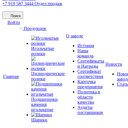
+7 919 587 3444
Отдел продаж
Поиск
Войти
Продукция
О заводе
История
Игольчатые
Наша
ролики
команда
Сертификаты
Новости
и Награды
Сертификат
Цилиндрические
Ново
Главная
соответствия
ролики
завод
Карточка
Стат
предприятия
Политика в
области
Подшипники
качества
качения
Аудиты
игольчатые
поставщиков
Шарики