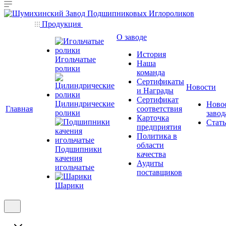
Продукция
О заводе
История
Игольчатые
Наша
ролики
команда
Сертификаты
Новости
и Награды
Сертификат
Цилиндрические
Ново
Главная
соответствия
ролики
завод
Карточка
Стат
предприятия
Политика в
области
Подшипники
качества
качения
Аудиты
игольчатые
поставщиков
Шарики