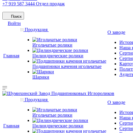
+7 919 587 3444
Отдел продаж
Поиск
Войти
Продукция
О заводе
Истор
Игольчатые ролики
Наша 
Серти
Главная
Цилиндрические ролики
Серти
Карто
Подшипники качения игольчатые
Полити
Аудит
Шарики
Продукция
О заводе
Истор
Игольчатые ролики
Наша 
Серти
Главная
Цилиндрические ролики
Серти