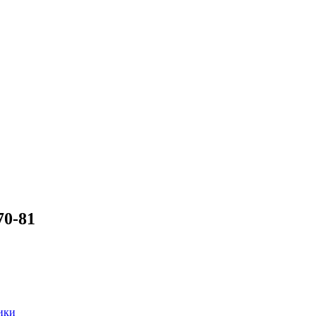
70-81
ики