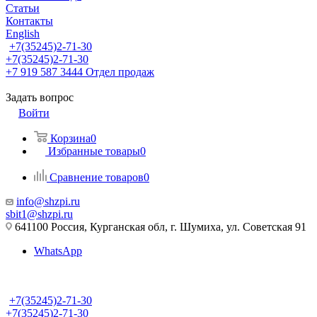
Статьи
Контакты
English
+7(35245)2-71-30
+7(35245)2-71-30
+7 919 587 3444
Отдел продаж
Задать вопрос
Войти
Корзина
0
Избранные товары
0
Сравнение товаров
0
info@shzpi.ru
sbit1@shzpi.ru
641100 Россия, Курганская обл, г. Шумиха, ул. Советская 91
WhatsApp
+7(35245)2-71-30
+7(35245)2-71-30