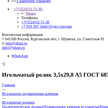
Сравнение товаров
0
+7(35245)2-71-30
Назад
Телефоны
+7(35245)2-71-30
+7 919 587 3444
Отдел продаж
Контактная информация
641100 Россия, Курганская обл, г. Шумиха, ул. Советская 91
info@shzpi.ru
sbit1@shzpi.ru
WhatsApp
Игольчатый ролик 3,5х29,8 А5 ГОСТ 68
Главная
—
Игольчатые подшипники качения
—
Игольчатые ролики
Цилиндрические ролики
Подшипники качения игольчатые
Шар