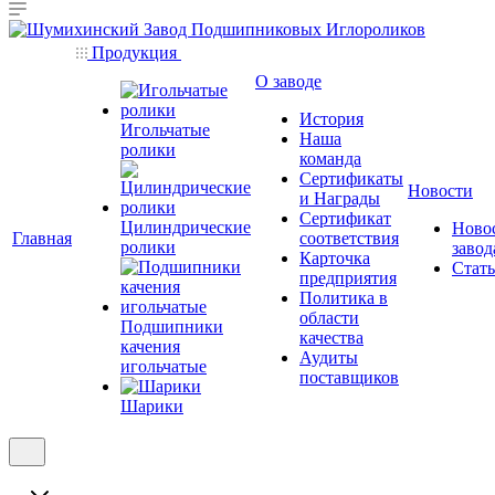
Продукция
О заводе
История
Игольчатые
Наша
ролики
команда
Сертификаты
Новости
и Награды
Сертификат
Цилиндрические
Ново
Главная
соответствия
ролики
завод
Карточка
Стат
предприятия
Политика в
области
Подшипники
качества
качения
Аудиты
игольчатые
поставщиков
Шарики