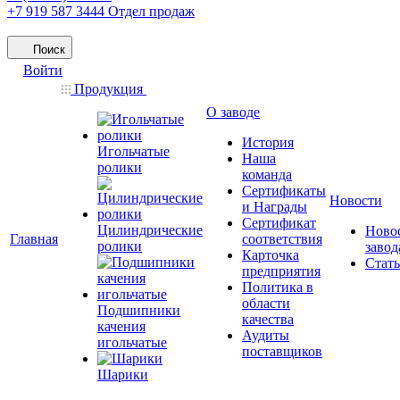
+7 919 587 3444
Отдел продаж
Поиск
Войти
Продукция
О заводе
История
Игольчатые
Наша
ролики
команда
Сертификаты
Новости
и Награды
Сертификат
Цилиндрические
Ново
Главная
соответствия
ролики
завод
Карточка
Стат
предприятия
Политика в
области
Подшипники
качества
качения
Аудиты
игольчатые
поставщиков
Шарики