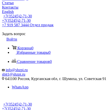
Статьи
Контакты
English
+7(35245)2-71-30
+7(35245)2-71-30
+7 919 587 3444
Отдел продаж
Задать вопрос
Войти
Корзина
0
Избранные товары
0
Сравнение товаров
0
info@shzpi.ru
sbit1@shzpi.ru
641100 Россия, Курганская обл, г. Шумиха, ул. Советская 91
WhatsApp
+7(35245)2-71-30
+7(35245)2-71-30