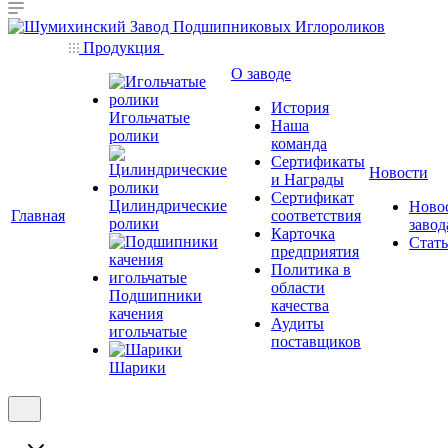
Продукция
О заводе
История
Игольчатые
Наша
ролики
команда
Сертификаты
Новости
и Награды
Сертификат
Цилиндрические
Ново
Главная
соответствия
ролики
завод
Карточка
Стат
предприятия
Политика в
области
Подшипники
качества
качения
Аудиты
игольчатые
поставщиков
Шарики