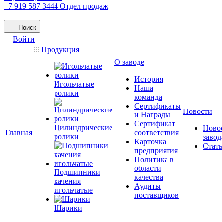
+7 919 587 3444
Отдел продаж
Поиск
Войти
Продукция
О заводе
История
Игольчатые
Наша
ролики
команда
Сертификаты
Новости
и Награды
Сертификат
Цилиндрические
Ново
Главная
соответствия
ролики
завод
Карточка
Стат
предприятия
Политика в
области
Подшипники
качества
качения
Аудиты
игольчатые
поставщиков
Шарики