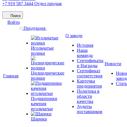
+7 919 587 3444
Отдел продаж
Поиск
Войти
Продукция
О заводе
История
Игольчатые
Наша
ролики
команда
Сертификаты
Новости
и Награды
Сертификат
Цилиндрические
Ново
Главная
соответствия
ролики
завод
Карточка
Стат
предприятия
Политика в
области
Подшипники
качества
качения
Аудиты
игольчатые
поставщиков
Шарики