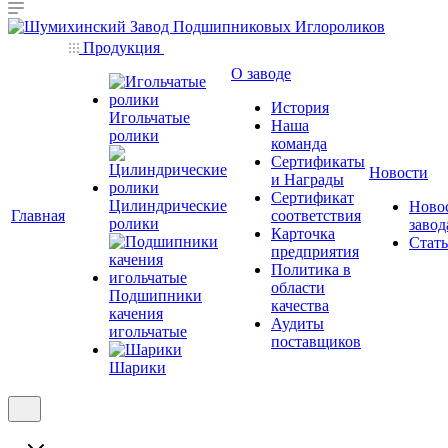
Продукция
О заводе
История
Игольчатые
Наша
ролики
команда
Сертификаты
Новости
и Награды
Сертификат
Цилиндрические
Ново
Главная
соответствия
ролики
завод
Карточка
Стат
предприятия
Политика в
области
Подшипники
качества
качения
Аудиты
игольчатые
поставщиков
Шарики