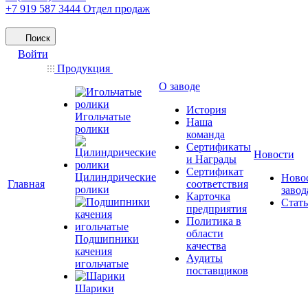
+7 919 587 3444
Отдел продаж
Поиск
Войти
Продукция
О заводе
История
Игольчатые
Наша
ролики
команда
Сертификаты
Новости
и Награды
Сертификат
Цилиндрические
Ново
Главная
соответствия
ролики
завод
Карточка
Стат
предприятия
Политика в
области
Подшипники
качества
качения
Аудиты
игольчатые
поставщиков
Шарики