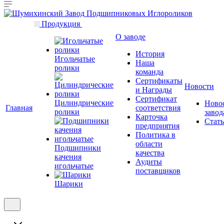
Продукция
О заводе
История
Игольчатые
Наша
ролики
команда
Сертификаты
Новости
и Награды
Сертификат
Цилиндрические
Ново
Главная
соответствия
ролики
завод
Карточка
Стат
предприятия
Политика в
области
Подшипники
качества
качения
Аудиты
игольчатые
поставщиков
Шарики