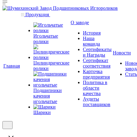
Продукция
О заводе
История
Игольчатые
Наша
ролики
команда
Сертификаты
Новости
и Награды
Сертификат
Цилиндрические
Ново
Главная
соответствия
ролики
завод
Карточка
Стат
предприятия
Политика в
области
Подшипники
качества
качения
Аудиты
игольчатые
поставщиков
Шарики