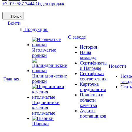
+7 919 587 3444
Отдел продаж
Поиск
Войти
Продукция
О заводе
История
Игольчатые
Наша
ролики
команда
Сертификаты
Новости
и Награды
Сертификат
Цилиндрические
Ново
Главная
соответствия
ролики
завод
Карточка
Стат
предприятия
Политика в
области
Подшипники
качества
качения
Аудиты
игольчатые
поставщиков
Шарики