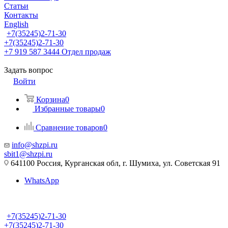
Статьи
Контакты
English
+7(35245)2-71-30
+7(35245)2-71-30
+7 919 587 3444
Отдел продаж
Задать вопрос
Войти
Корзина
0
Избранные товары
0
Сравнение товаров
0
info@shzpi.ru
sbit1@shzpi.ru
641100 Россия, Курганская обл, г. Шумиха, ул. Советская 91
WhatsApp
+7(35245)2-71-30
+7(35245)2-71-30