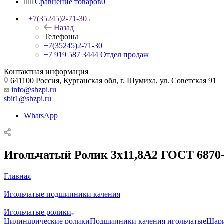
Сравнение товаров
0
+7(35245)2-71-30
Назад
Телефоны
+7(35245)2-71-30
+7 919 587 3444
Отдел продаж
Контактная информация
641100 Россия, Курганская обл, г. Шумиха, ул. Советская 91
info@shzpi.ru
sbit1@shzpi.ru
WhatsApp
Игольчатый Ролик 3х11,8А2 ГОСТ 6870
Главная
—
Игольчатые подшипники качения
—
Игольчатые ролики
Цилиндрические ролики
Подшипники качения игольчатые
Шар