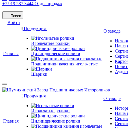
+7 919 587 3444
Отдел продаж
Поиск
Войти
Продукция
О заводе
Истор
Игольчатые ролики
Наша 
Серти
Главная
Цилиндрические ролики
Серти
Карто
Подшипники качения игольчатые
Полити
Аудит
Шарики
Продукция
О заводе
Истор
Игольчатые ролики
Наша 
Серти
Главная
Цилиндрические ролики
Серти