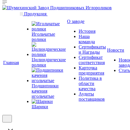
Продукция
О заводе
История
Игольчатые
Наша
ролики
команда
Сертификаты
Новости
и Награды
Сертификат
Цилиндрические
Ново
Главная
соответствия
ролики
завод
Карточка
Стат
предприятия
Политика в
области
Подшипники
качества
качения
Аудиты
игольчатые
поставщиков
Шарики