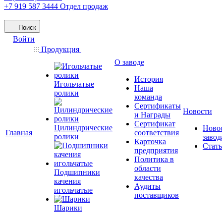
+7 919 587 3444
Отдел продаж
Поиск
Войти
Продукция
О заводе
История
Игольчатые
Наша
ролики
команда
Сертификаты
Новости
и Награды
Сертификат
Цилиндрические
Ново
Главная
соответствия
ролики
завод
Карточка
Стат
предприятия
Политика в
области
Подшипники
качества
качения
Аудиты
игольчатые
поставщиков
Шарики