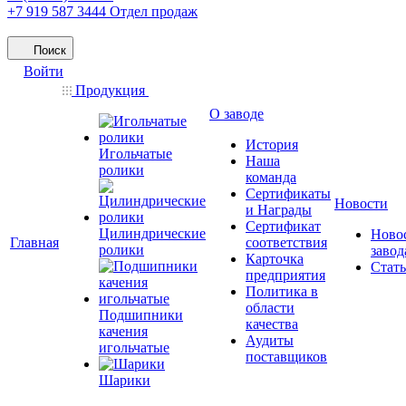
+7 919 587 3444
Отдел продаж
Поиск
Войти
Продукция
О заводе
История
Игольчатые
Наша
ролики
команда
Сертификаты
Новости
и Награды
Сертификат
Цилиндрические
Ново
Главная
соответствия
ролики
завод
Карточка
Стат
предприятия
Политика в
области
Подшипники
качества
качения
Аудиты
игольчатые
поставщиков
Шарики