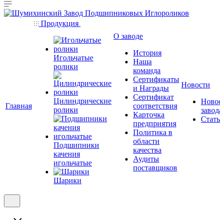
Продукция
О заводе
История
Игольчатые
Наша
ролики
команда
Сертификаты
Новости
и Награды
Сертификат
Цилиндрические
Ново
Главная
соответствия
ролики
завод
Карточка
Стат
предприятия
Политика в
области
Подшипники
качества
качения
Аудиты
игольчатые
поставщиков
Шарики