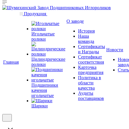
Продукция
О заводе
История
Игольчатые
Наша
ролики
команда
Сертификаты
Новости
и Награды
Сертификат
Цилиндрические
Ново
Главная
соответствия
ролики
завод
Карточка
Стат
предприятия
Политика в
области
Подшипники
качества
качения
Аудиты
игольчатые
поставщиков
Шарики