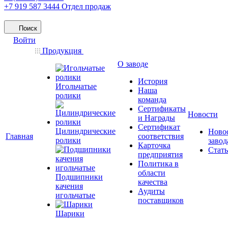
+7 919 587 3444
Отдел продаж
Поиск
Войти
Продукция
О заводе
История
Игольчатые
Наша
ролики
команда
Сертификаты
Новости
и Награды
Сертификат
Цилиндрические
Ново
Главная
соответствия
ролики
завод
Карточка
Стат
предприятия
Политика в
области
Подшипники
качества
качения
Аудиты
игольчатые
поставщиков
Шарики