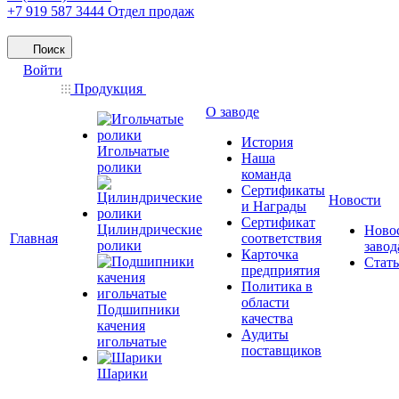
+7 919 587 3444
Отдел продаж
Поиск
Войти
Продукция
О заводе
История
Игольчатые
Наша
ролики
команда
Сертификаты
Новости
и Награды
Сертификат
Цилиндрические
Ново
Главная
соответствия
ролики
завод
Карточка
Стат
предприятия
Политика в
области
Подшипники
качества
качения
Аудиты
игольчатые
поставщиков
Шарики