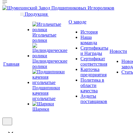
Продукция
О заводе
История
Игольчатые
Наша
ролики
команда
Сертификаты
Новости
и Награды
Сертификат
Цилиндрические
Ново
Главная
соответствия
ролики
завод
Карточка
Стат
предприятия
Политика в
области
Подшипники
качества
качения
Аудиты
игольчатые
поставщиков
Шарики