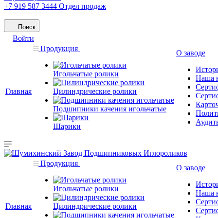
+7 919 587 3444
Отдел продаж
Поиск
Войти
Продукция
О заводе
Истор
Игольчатые ролики
Наша 
Серти
Главная
Цилиндрические ролики
Серти
Карто
Подшипники качения игольчатые
Полити
Аудит
Шарики
Продукция
О заводе
Истор
Игольчатые ролики
Наша 
Серти
Главная
Цилиндрические ролики
Серти