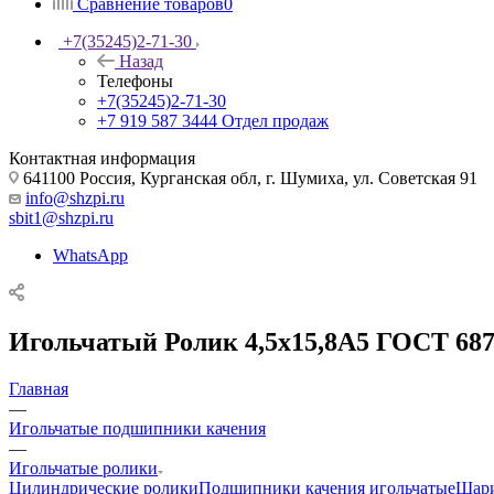
Сравнение товаров
0
+7(35245)2-71-30
Назад
Телефоны
+7(35245)2-71-30
+7 919 587 3444
Отдел продаж
Контактная информация
641100 Россия, Курганская обл, г. Шумиха, ул. Советская 91
info@shzpi.ru
sbit1@shzpi.ru
WhatsApp
Игольчатый Ролик 4,5х15,8А5 ГОСТ 687
Главная
—
Игольчатые подшипники качения
—
Игольчатые ролики
Цилиндрические ролики
Подшипники качения игольчатые
Шар