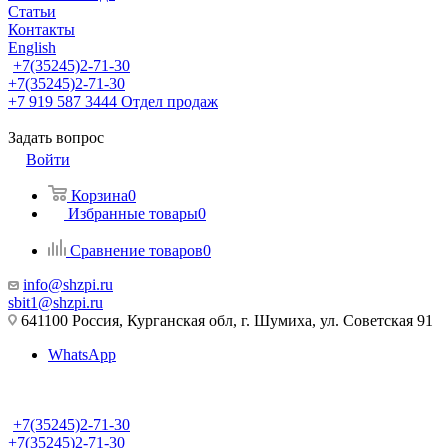
Статьи
Контакты
English
+7(35245)2-71-30
+7(35245)2-71-30
+7 919 587 3444
Отдел продаж
Задать вопрос
Войти
Корзина
0
Избранные товары
0
Сравнение товаров
0
info@shzpi.ru
sbit1@shzpi.ru
641100 Россия, Курганская обл, г. Шумиха, ул. Советская 91
WhatsApp
+7(35245)2-71-30
+7(35245)2-71-30