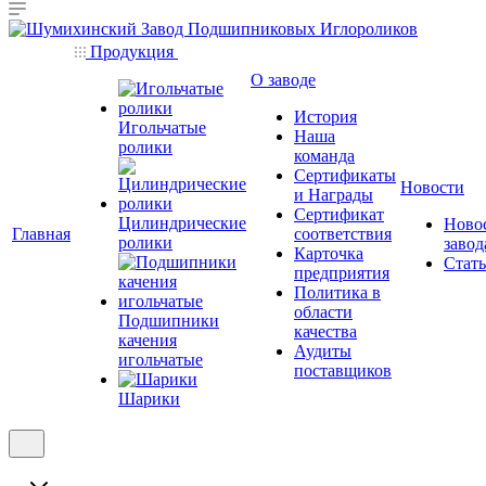
Продукция
О заводе
История
Игольчатые
Наша
ролики
команда
Сертификаты
Новости
и Награды
Сертификат
Цилиндрические
Ново
Главная
соответствия
ролики
завод
Карточка
Стат
предприятия
Политика в
области
Подшипники
качества
качения
Аудиты
игольчатые
поставщиков
Шарики