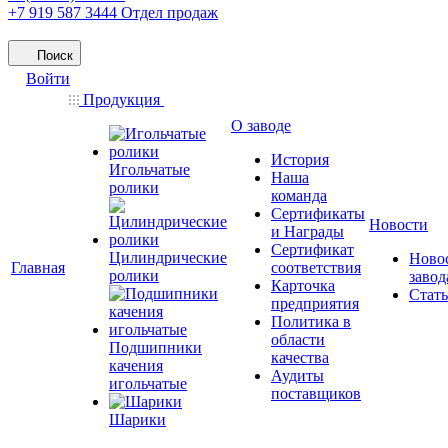
+7 919 587 3444
Отдел продаж
Поиск
Войти
Продукция
О заводе
История
Игольчатые
Наша
ролики
команда
Сертификаты
Новости
и Награды
Сертификат
Цилиндрические
Ново
Главная
соответствия
ролики
завод
Карточка
Стат
предприятия
Политика в
области
Подшипники
качества
качения
Аудиты
игольчатые
поставщиков
Шарики