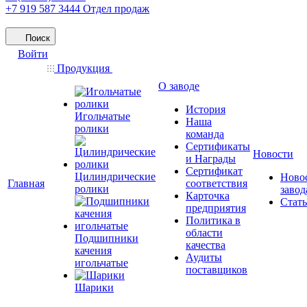
+7 919 587 3444
Отдел продаж
Поиск
Войти
Продукция
О заводе
История
Игольчатые
Наша
ролики
команда
Сертификаты
Новости
и Награды
Сертификат
Цилиндрические
Ново
Главная
соответствия
ролики
завод
Карточка
Стат
предприятия
Политика в
области
Подшипники
качества
качения
Аудиты
игольчатые
поставщиков
Шарики