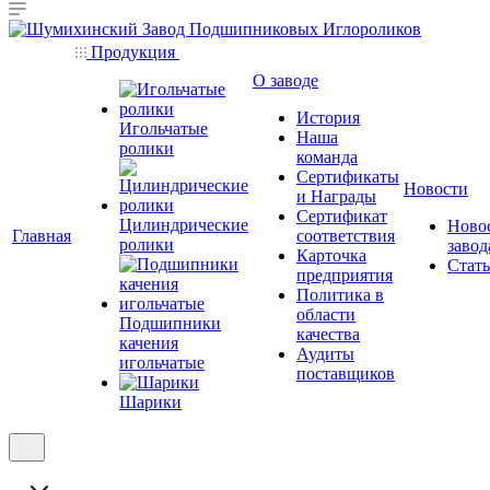
Продукция
О заводе
История
Игольчатые
Наша
ролики
команда
Сертификаты
Новости
и Награды
Сертификат
Цилиндрические
Ново
Главная
соответствия
ролики
завод
Карточка
Стат
предприятия
Политика в
области
Подшипники
качества
качения
Аудиты
игольчатые
поставщиков
Шарики