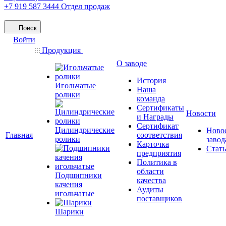
+7 919 587 3444
Отдел продаж
Поиск
Войти
Продукция
О заводе
История
Игольчатые
Наша
ролики
команда
Сертификаты
Новости
и Награды
Сертификат
Цилиндрические
Ново
Главная
соответствия
ролики
завод
Карточка
Стат
предприятия
Политика в
области
Подшипники
качества
качения
Аудиты
игольчатые
поставщиков
Шарики