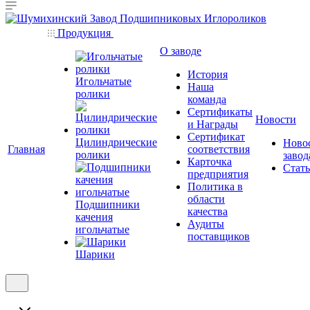
Продукция
О заводе
История
Игольчатые
Наша
ролики
команда
Сертификаты
Новости
и Награды
Сертификат
Цилиндрические
Ново
Главная
соответствия
ролики
завод
Карточка
Стат
предприятия
Политика в
области
Подшипники
качества
качения
Аудиты
игольчатые
поставщиков
Шарики