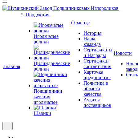
Продукция
О заводе
История
Игольчатые
Наша
ролики
команда
Сертификаты
Новости
и Награды
Сертификат
Цилиндрические
Ново
Главная
соответствия
ролики
завод
Карточка
Стат
предприятия
Политика в
области
Подшипники
качества
качения
Аудиты
игольчатые
поставщиков
Шарики