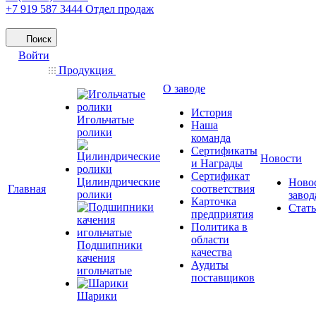
+7 919 587 3444
Отдел продаж
Поиск
Войти
Продукция
О заводе
История
Игольчатые
Наша
ролики
команда
Сертификаты
Новости
и Награды
Сертификат
Цилиндрические
Ново
Главная
соответствия
ролики
завод
Карточка
Стат
предприятия
Политика в
области
Подшипники
качества
качения
Аудиты
игольчатые
поставщиков
Шарики