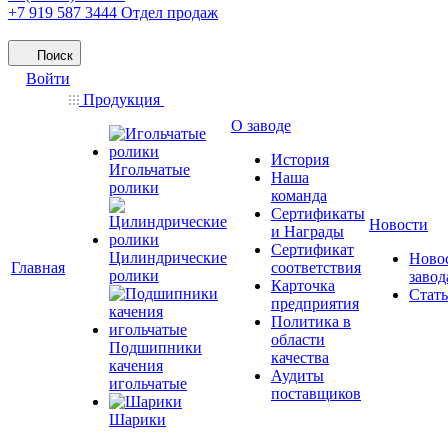
+7 919 587 3444
Отдел продаж
Поиск
Войти
Продукция
О заводе
История
Игольчатые
Наша
ролики
команда
Сертификаты
Новости
и Награды
Сертификат
Цилиндрические
Ново
Главная
соответствия
ролики
завод
Карточка
Стат
предприятия
Политика в
области
Подшипники
качества
качения
Аудиты
игольчатые
поставщиков
Шарики