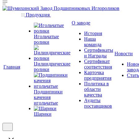
Продукция
О заводе
История
Игольчатые
Наша
ролики
команда
Сертификаты
Новости
и Награды
Сертификат
Цилиндрические
Ново
Главная
соответствия
ролики
завод
Карточка
Стат
предприятия
Политика в
области
Подшипники
качества
качения
Аудиты
игольчатые
поставщиков
Шарики