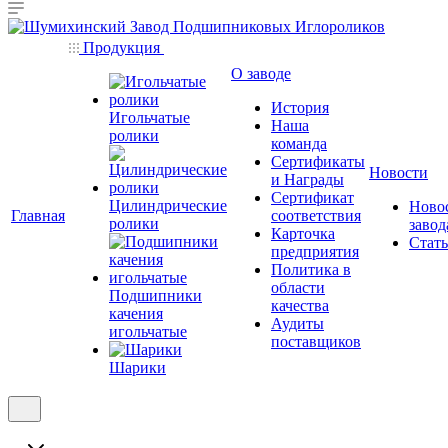
Продукция
О заводе
История
Игольчатые
Наша
ролики
команда
Сертификаты
Новости
и Награды
Сертификат
Цилиндрические
Ново
Главная
соответствия
ролики
завод
Карточка
Стат
предприятия
Политика в
области
Подшипники
качества
качения
Аудиты
игольчатые
поставщиков
Шарики