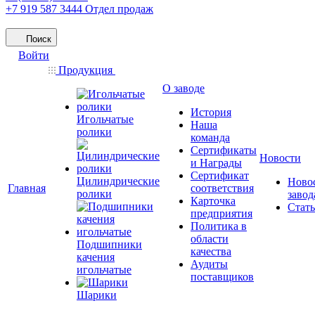
+7 919 587 3444
Отдел продаж
Поиск
Войти
Продукция
О заводе
История
Игольчатые
Наша
ролики
команда
Сертификаты
Новости
и Награды
Сертификат
Цилиндрические
Ново
Главная
соответствия
ролики
завод
Карточка
Стат
предприятия
Политика в
области
Подшипники
качества
качения
Аудиты
игольчатые
поставщиков
Шарики